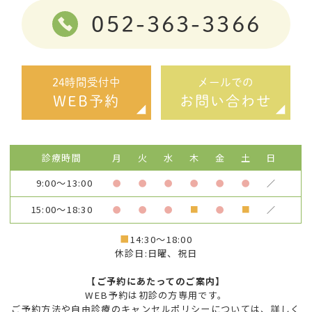
052-363-3366
24時間受付中
メールでの
WEB予約
お問い合わせ
診療時間
月
火
水
木
金
土
日
9:00～13:00
●
●
●
●
●
●
／
15:00～18:30
●
●
●
■
●
■
／
■
14:30～18:00
休診日:日曜、祝日
【ご予約にあたってのご案内】
WEB予約は初診の方専用です。
ご予約方法や自由診療のキャンセルポリシーについては、詳しく