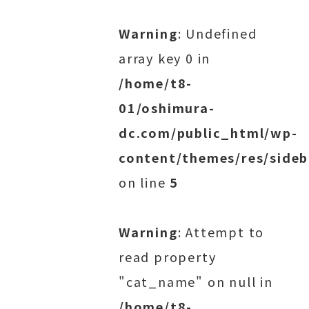
Warning
: Undefined
array key 0 in
/home/t8-
01/oshimura-
dc.com/public_html/wp-
content/themes/res/sideb
on line
5
Warning
: Attempt to
read property
"cat_name" on null in
/home/t8-