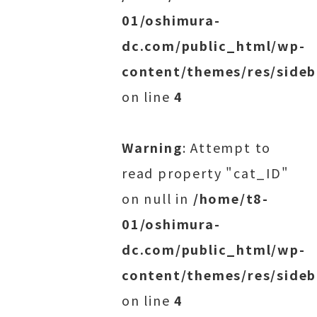
01/oshimura-
dc.com/public_html/wp-
content/themes/res/sideb
on line
4
Warning
: Attempt to
read property "cat_ID"
on null in
/home/t8-
01/oshimura-
dc.com/public_html/wp-
content/themes/res/sideb
on line
4