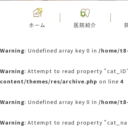
ホーム
医院紹介
Warning
: Undefined array key 0 in
/home/t8
Warning
: Attempt to read property "cat_ID"
content/themes/res/archive.php
on line
4
Warning
: Undefined array key 0 in
/home/t8
Warning
: Attempt to read property "cat_na