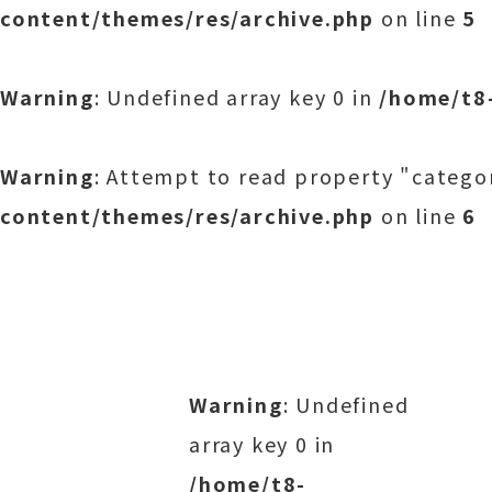
content/themes/res/archive.php
on line
5
Warning
: Undefined array key 0 in
/home/t8
Warning
: Attempt to read property "catego
content/themes/res/archive.php
on line
6
Warning
: Undefined
array key 0 in
/home/t8-