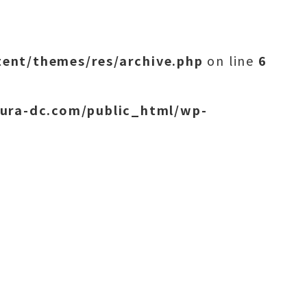
ent/themes/res/archive.php
on line
6
ura-dc.com/public_html/wp-