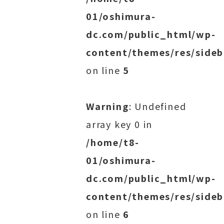
01/oshimura-
dc.com/public_html/wp-
content/themes/res/sideb
on line
5
Warning
: Undefined
array key 0 in
/home/t8-
01/oshimura-
dc.com/public_html/wp-
content/themes/res/sideb
on line
6