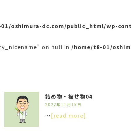
-01/oshimura-dc.com/public_html/wp-cont
ry_nicename" on null in
/home/t8-01/oshim
詰め物・被せ物04
2022年11月15日
…
[read more]