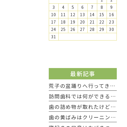
3
4
5
6
7
8
9
10
11
12
13
14
15
16
17
18
19
20
21
22
23
24
25
26
27
28
29
30
31
最新記事
荒子の盆踊りへ行ってきました
訪問歯科では何ができる？自宅で支える「食べる力」とお口の健康
歯の詰め物が取れたけど痛くない…放置していい？受診目安と応急処置
歯の黄ばみはクリーニングで落ちる？ホワイトニングとの違いと選び方