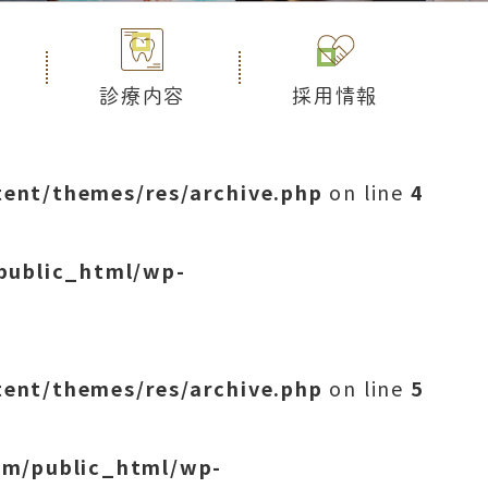
診療内容
採用情報
ent/themes/res/archive.php
on line
4
public_html/wp-
ent/themes/res/archive.php
on line
5
om/public_html/wp-