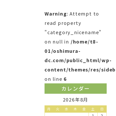
Warning
: Attempt to
read property
"category_nicename"
on null in
/home/t8-
01/oshimura-
dc.com/public_html/wp-
content/themes/res/sideb
on line
6
カレンダー
2026年8月
月
火
水
木
金
土
日
1
2