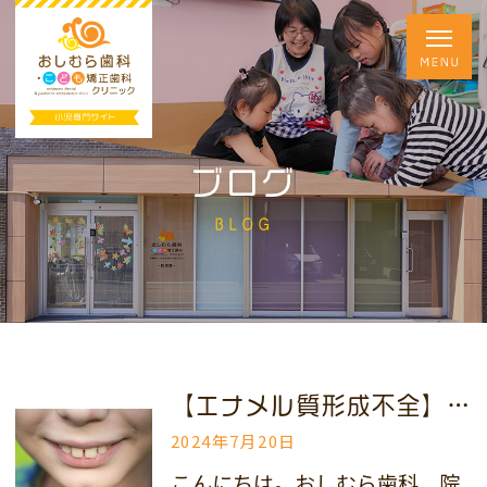
ブログ
BLOG
【エナメル質形成不全】5～10人に1人の子どもが発症？歯の変色・欠けに注意を
2024年7月20日
こんにちは。おしむら歯科 院