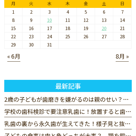
月
火
水
木
金
土
日
1
2
3
4
5
6
7
8
9
10
11
12
13
14
15
16
17
18
19
20
21
22
23
24
25
26
27
28
29
30
31
« 6月
8月 »
最新記事
2歳の子どもが歯磨きを嫌がるのは親のせい？仕上げ磨きで悩まないために
学校の歯科検診で要注意乳歯に！放置すると歯並びに影響する？
乳歯の裏から永久歯が生えてきた！様子見と抜歯の判断基準を解説
子どもの食事は肉と魚どっちが大事？ 顎を鍛える力と栄養を解説