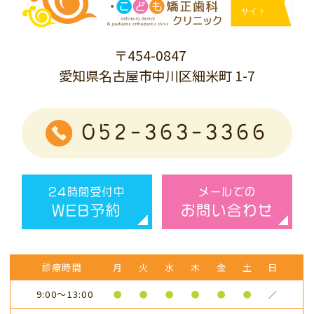
〒454-0847
愛知県名古屋市中川区細米町 1-7
052-363-3366
24時間受付中
メールでの
WEB予約
お問い合わせ
診療時間
月
火
水
木
金
土
日
9:00～13:00
●
●
●
●
●
●
／