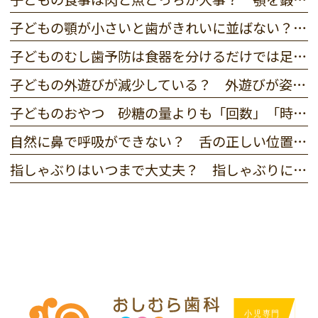
子どもの顎が小さいと歯がきれいに並ばない？ 矯正が必要な判断基準を解説
子どものむし歯予防は食器を分けるだけでは足りない？ 親子でできる感染予防のポイント
子どもの外遊びが減少している？ 外遊びが姿勢や歯並び、脳の発育に与えるメリットと効果
子どものおやつ 砂糖の量よりも「回数」「時間」がむし歯のリスクを上げやすい理由
自然に鼻で呼吸ができない？ 舌の正しい位置とは？ 「低位舌」の症状・チェックリスト＆治し方
指しゃぶりはいつまで大丈夫？ 指しゃぶりによる歯並びの乱れへの影響・やめさせ方のポイント