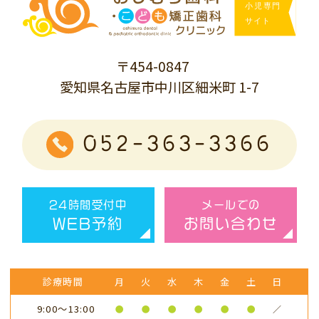
〒454-0847
愛知県名古屋市中川区細米町 1-7
052-363-3366
24時間受付中
メールでの
WEB予約
お問い合わせ
診療時間
月
火
水
木
金
土
日
9:00～13:00
●
●
●
●
●
●
／