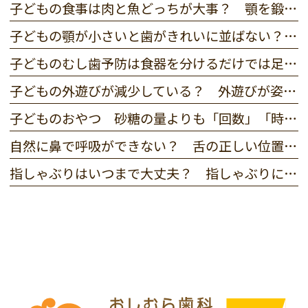
子どもの食事は肉と魚どっちが大事？ 顎を鍛える力と栄養を解説
子どもの顎が小さいと歯がきれいに並ばない？ 矯正が必要な判断基準を解説
子どものむし歯予防は食器を分けるだけでは足りない？ 親子でできる感染予防のポイント
子どもの外遊びが減少している？ 外遊びが姿勢や歯並び、脳の発育に与えるメリットと効果
子どものおやつ 砂糖の量よりも「回数」「時間」がむし歯のリスクを上げやすい理由
自然に鼻で呼吸ができない？ 舌の正しい位置とは？ 「低位舌」の症状・チェックリスト＆治し方
指しゃぶりはいつまで大丈夫？ 指しゃぶりによる歯並びの乱れへの影響・やめさせ方のポイント