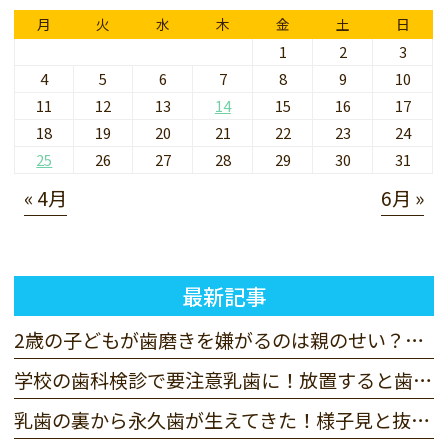
月
火
水
木
金
土
日
1
2
3
4
5
6
7
8
9
10
11
12
13
14
15
16
17
18
19
20
21
22
23
24
25
26
27
28
29
30
31
« 4月
6月 »
最新記事
2歳の子どもが歯磨きを嫌がるのは親のせい？仕上げ磨きで悩まないために
学校の歯科検診で要注意乳歯に！放置すると歯並びに影響する？
乳歯の裏から永久歯が生えてきた！様子見と抜歯の判断基準を解説