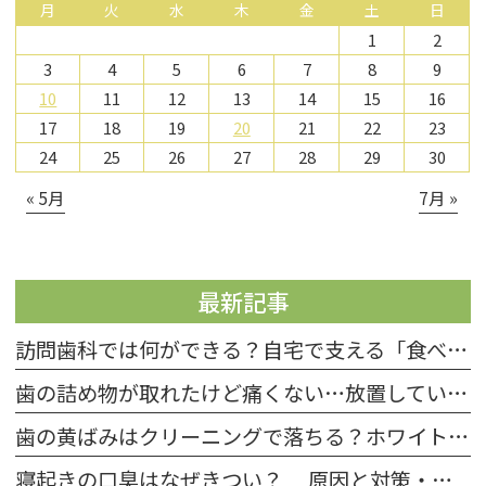
月
火
水
木
金
土
日
1
2
3
4
5
6
7
8
9
10
11
12
13
14
15
16
17
18
19
20
21
22
23
24
25
26
27
28
29
30
« 5月
7月 »
最新記事
訪問歯科では何ができる？自宅で支える「食べる力」とお口の健康
歯の詰め物が取れたけど痛くない…放置していい？受診目安と応急処置
歯の黄ばみはクリーニングで落ちる？ホワイトニングとの違いと選び方
寝起きの口臭はなぜきつい？ 原因と対策・予防法などのケア方法を紹介