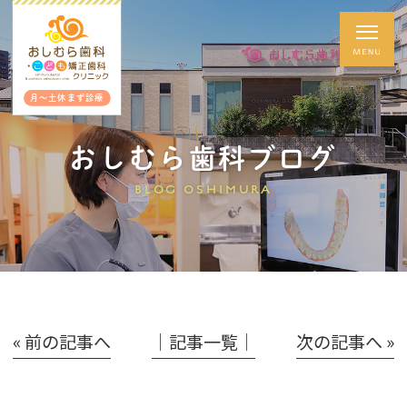
月～土休まず診療
おしむら歯科ブログ
BLOG OSHIMURA
« 前の記事へ
│記事一覧│
次の記事へ »