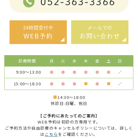
052-363-3366
24時間受付中
メールでの
WEB予約
お問い合わせ
診療時間
月
火
水
木
金
土
日
9:00～13:00
●
●
●
●
●
●
／
15:00～18:30
●
●
●
■
●
■
／
■
14:30～18:00
休診日:日曜、祝日
【ご予約にあたってのご案内】
WEB予約は初診の方専用です。
ご予約方法や自由診療のキャンセルポリシーについては、詳しく
は
こちら
をご確認ください。