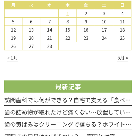
月
火
水
木
金
土
日
1
2
3
4
5
6
7
8
9
10
11
12
13
14
15
16
17
18
19
20
21
22
23
24
25
26
27
28
« 1月
5月 »
最新記事
訪問歯科では何ができる？自宅で支える「食べる力」とお口の健康
歯の詰め物が取れたけど痛くない…放置していい？受診目安と応急処置
歯の黄ばみはクリーニングで落ちる？ホワイトニングとの違いと選び方