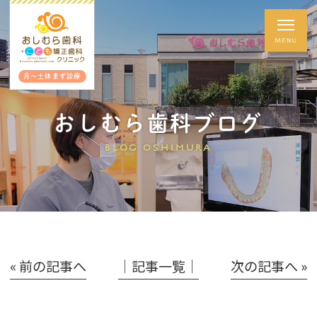
月～土休まず診療
おしむら歯科ブログ
BLOG OSHIMURA
« 前の記事へ
│記事一覧│
次の記事へ »